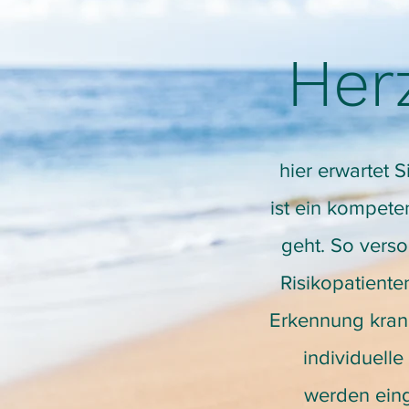
Her
hier erwartet 
ist ein kompete
geht. So vers
Risikopatiente
Erkennung kran
individuell
werden eing