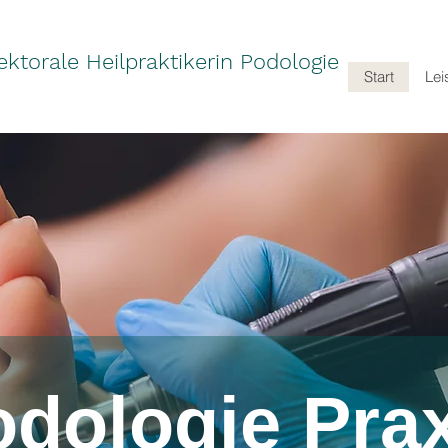
ektorale Heilpraktikerin Podologie
Start
Lei
dologie Pra