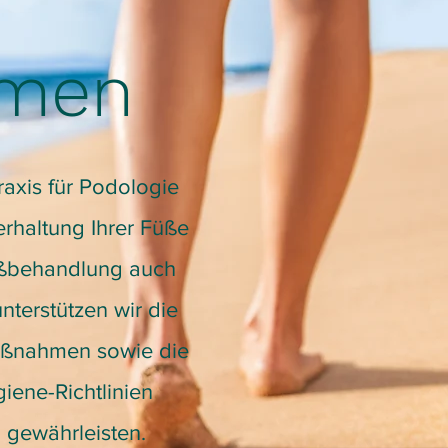
mmen
raxis für Podologie
rhaltung Ihrer Füße
ußbehandlung auch
terstützen wir die
aßnahmen sowie die
iene-Richtlinien
 gewährleisten.