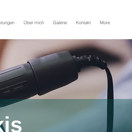
stungen
Über mich
Galerie
Kontakt
More
xis